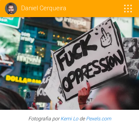
Daniel Cerqueira
Sobre mim
Blog
Meus Projetos
Preço
Contacto
Sim Fala
Fotografia por
Kemi Lo
de
Pexels.com