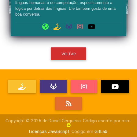
línguas humanas e de computação; especificamente a
lógica por detrás das línguas. Ele também gosta de uma
boa conversa.
VOLTAR
Copyright ©
2026
de Daniel Cerqueira. Código escrito por mim.
Licenças JavaScript
. Código em
GitLab
.